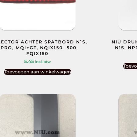
LECTOR ACHTER SPATBORD N1S,
NIU DRU
PRO, MQI+GT, NQIX150 -500,
N1S, NP
FQIX150
5.45
incl. btw
Toevo
Toevoegen aan winkelwagen