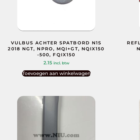
VULBUS ACHTER SPATBORD N1S
REF
2018 NGT, NPRO, MQI+GT, NQIX150
N
-500, FQIX150
2.15
incl. btw
Toevoegen aan winkelwagen