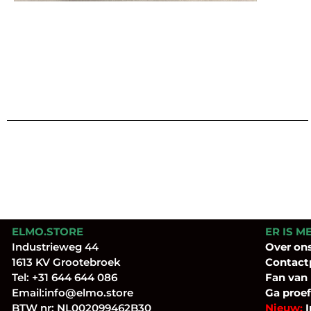
ELMO.STORE
ER IS M
Industrieweg 44
Over
on
1613 KV Grootebroek
Contact
Tel:
+31 644 644 086
Fan
van
Email:
info@elmo.store
Ga proef
BTW nr: NL002099462B30
Nieuw:
I