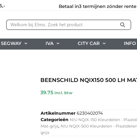
5,-
Betaal in3 termijnen zónder rente
SEGWAY
IVA
CITY CAR
INFO
BEENSCHILD NQIX150 500 LH MAT
39.75
incl. btw
Artikelnummer
6230402074
Categorieën
NIU NQIX-150 Kleurdelen - Plaat
,
Mat-grijs
NIU NQIX-500 Kleurdelen - Plaatdele
grijs