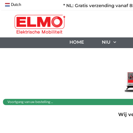
Dutch
* NL: Gratis verzending vanaf 8
HOME
NIU
Voortgang van uw bestelling ...
Wij v