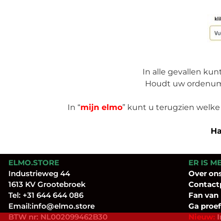
In alle gevallen kun
Houdt uw ordenumme
In “
mijn elmo
” kunt u terugzien welke
Ha
ELMO.STORE
ER IS M
Industrieweg 44
Over
on
1613 KV Grootebroek
Contact
Tel:
+31 644 644 086
Fan
van
Email:
info@elmo.store
Ga proef
BTW nr: NL002099462B30
Nieuw:
I