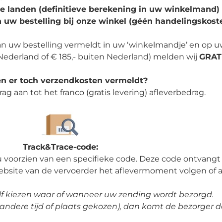
ige landen (definitieve berekening in uw winkelmand)
 uw bestelling bij onze winkel (géén handelingskost
van uw bestelling vermeldt in uw ‘winkelmandje’ en op u
w Nederland of € 185,- buiten Nederland) melden wij
GRAT
n er toch verzendkosten vermeldt?
g aan tot het franco (gratis levering) afleverbedrag.
Track&Trace-code:
 u voorzien van een specifieke code. Deze code ontvangt 
ebsite van de vervoerder het aflevermoment volgen of 
elf kiezen waar of wanneer uw zending wordt bezorgd.
andere tijd of plaats gekozen), dan komt de bezorger 