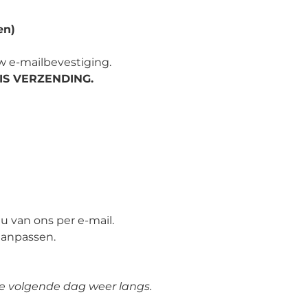
en)
w e-mailbevestiging.
IS VERZENDING
.
u van ons per e-mail.
aanpassen.
de volgende dag weer langs.