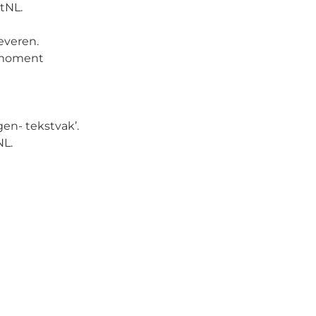
tNL.
everen.
ermoment
en- tekstvak’.
NL.