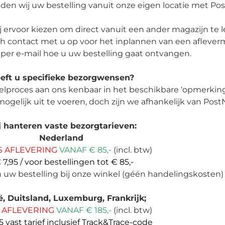
den wij uw bestelling vanuit onze eigen locatie met Pos
 ervoor kiezen om direct vanuit een ander magazijn te l
sch contact met u op voor het inplannen van een aflev
 per e-mail hoe u uw bestelling gaat ontvangen.
eft u specifieke bezorgwensen?
telproces aan ons kenbaar in het beschikbare ‘opmerking
ogelijk uit te voeren, doch zijn we afhankelijk van Post
 hanteren vaste bezorgtarieven:
Nederland
S AFLEVERING
VANAF € 85,-
(incl. btw)
 7,95 / voor bestellingen tot € 85,-
an uw bestelling bij onze winkel (géén handelingskosten)
ë, Duitsland, Luxemburg, Frankrijk;
S AFLEVERING
VANAF € 185,-
(incl. btw)
5 vast tarief inclusief Track&Trace-code