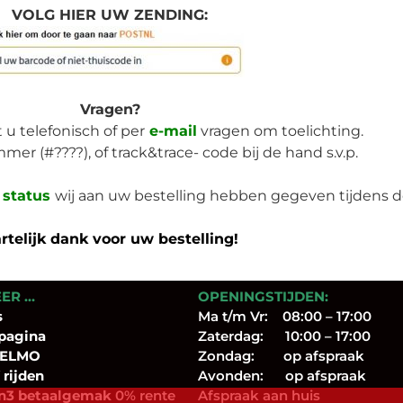
VOLG HIER UW ZENDING:
Vragen?
t u telefonisch of per
e-mail
vragen om toelichting.
r (#????), of track&trace- code bij de hand s.v.p.
status
wij aan uw bestelling hebben gegeven tijdens d
rtelijk dank voor uw bestelling!
EER …
OPENINGSTIJDEN:
s
Ma t/m Vr: 08:00 – 17:00
pagina
Zaterdag: 10:00 – 17:00
 ELMO
Zondag: op afspraak
 rijden
Avonden: op afspraak
n3 betaalgemak
0% rente
Afspraak aan huis