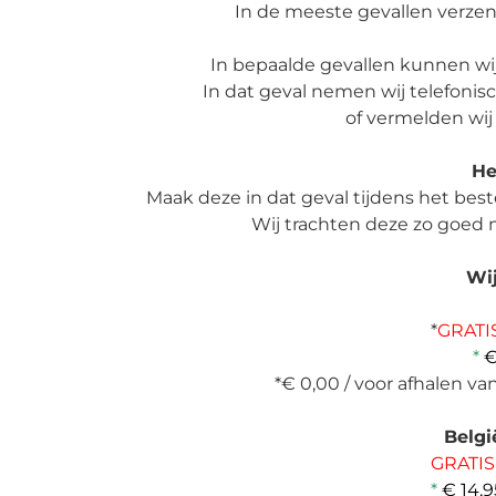
In de meeste gevallen verzen
In bepaalde gevallen kunnen wij
In dat geval nemen wij telefoni
of vermelden wij
He
Maak deze in dat geval tijdens het bes
Wij trachten deze zo goed m
Wij
*
GRATI
*
€
*€ 0,00 / voor afhalen v
Belgi
GRATI
*
€ 14,9