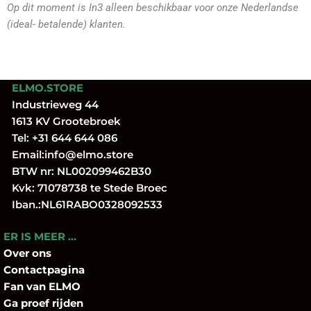
Op dit moment is In3 alleen beschikbaar voor onze Nederlandse
(ideal- betalende) klanten.
ELMO.STORE
Industrieweg 44
1613 KV Grootebroek
Tel:
+31 644 644 086
Email:
info@elmo.store
BTW nr: NL002099462B30
Kvk: 71078738 te Stede Broec
Iban.:NL61RABO0328092533
ER IS MEER …
Over
ons
Contactpagina
Fan
van ELMO
Ga proef rijden