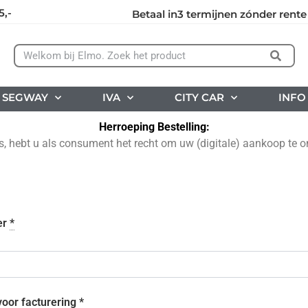
5,-
Betaal in3 termijnen zónder rente
SEGWAY
IVA
CITY CAR
INFO
Herroeping Bestelling:
hebt u als consument het recht om uw (digitale) aankoop te ont
er
*
voor facturering
*