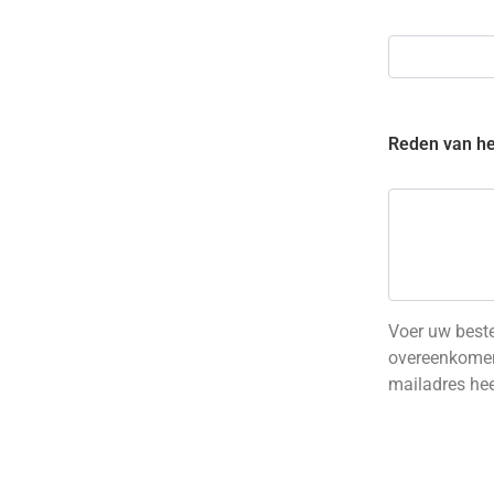
Reden van h
Voer uw best
overeenkomen 
mailadres hee