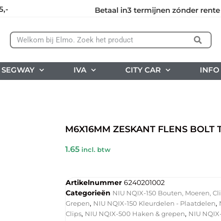
5,-
Betaal in3 termijnen zónder rente
SEGWAY
IVA
CITY CAR
INFO
M6X16MM ZESKANT FLENS BOLT 
1.65
incl. btw
Artikelnummer
6240201002
Categorieën
NIU NQIX-150 Bouten, Moeren, Cl
,
,
Grepen
NIU NQIX-150 Kleurdelen - Plaatdelen
,
,
Clips
NIU NQIX-500 Haken & grepen
NIU NQIX-