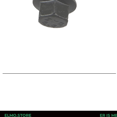
ELMO.STORE
ER IS M