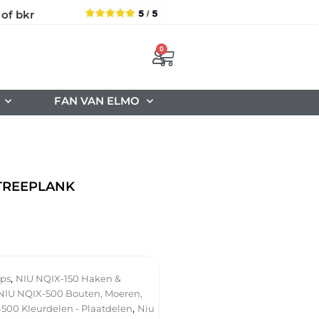
 of bkr
0
FAN VAN ELMO
TREEPLANK
,
ips
NIU NQIX-150 Haken &
NIU NQIX-500 Bouten, Moeren,
,
500 Kleurdelen - Plaatdelen
Niu