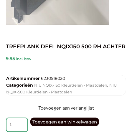
TREEPLANK DEEL NQIX150 500 RH ACHTER
9.95
incl. btw
Artikelnummer
6230518020
Categorieën
,
NIU NQIX-150 Kleurdelen - Plaatdelen
NIU
NQIX-500 Kleurdelen - Plaatdelen
Toevoegen aan verlanglijst
Toevoegen aan winkelwagen