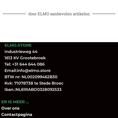
door ELMO aanbevolen artikelen
ELMO.STORE
Industrieweg 44
1613 KV Grootebroek
Tel:
+31 644 644 086
Email:
info@elmo.store
BTW nr: NL002099462B30
Kvk: 71078738 te Stede Broec
Iban.:NL61RABO0328092533
ER IS MEER …
Over
ons
Contactpagina