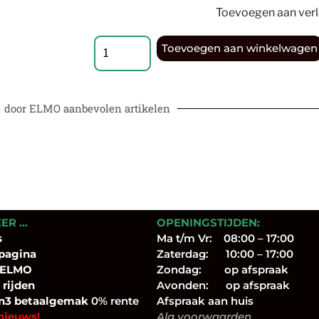
Toevoegen aan verla
Toevoegen aan winkelwagen
door ELMO aanbevolen artikelen
EER …
OPENINGSTIJDEN:
s
Ma t/m Vr: 08:00 – 17:00
pagina
Zaterdag: 10:00 – 17:00
 ELMO
Zondag: op afspraak
 rijden
Avonden: op afspraak
n3 betaalgemak
0% rente
Afspraak aan huis
nieuws!
Alg.voorwaarden