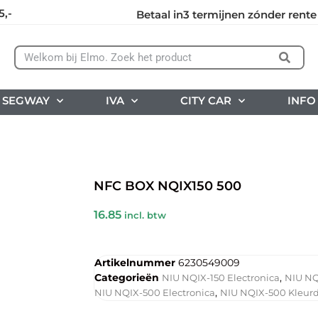
5,-
Betaal in3 termijnen zónder rente
SEGWAY
IVA
CITY CAR
INFO
NFC BOX NQIX150 500
16.85
incl. btw
Artikelnummer
6230549009
Categorieën
,
NIU NQIX-150 Electronica
NIU NQ
,
NIU NQIX-500 Electronica
NIU NQIX-500 Kleurd