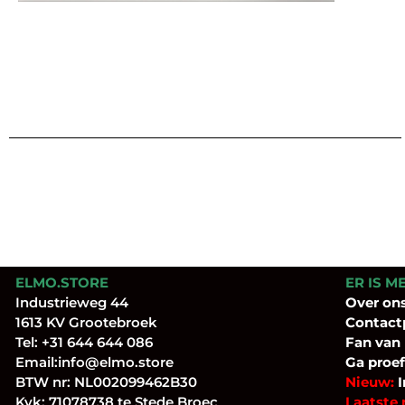
ELMO.STORE
ER IS M
Industrieweg 44
Over
on
1613 KV Grootebroek
Contact
Tel:
+31 644 644 086
Fan
van
Email:
info@elmo.store
Ga proef
BTW nr: NL002099462B30
Nieuw:
I
Kvk: 71078738 te Stede Broec
Laatste 