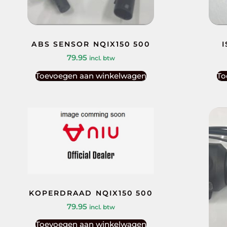
ABS SENSOR NQIX150 500
I
79.95
incl. btw
Toevoegen aan winkelwagen
To
KOPERDRAAD NQIX150 500
79.95
incl. btw
Toevoegen aan winkelwagen