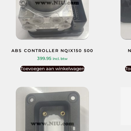
ABS CONTROLLER NQIX150 500
N
399.95
incl. btw
Toevoegen aan winkelwagen
To