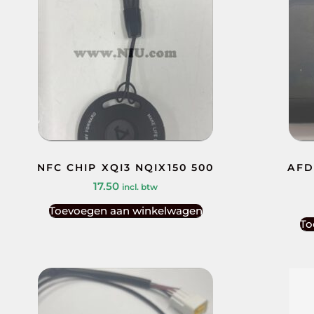
NFC CHIP XQI3 NQIX150 500
AFD
17.50
incl. btw
Toevoegen aan winkelwagen
To