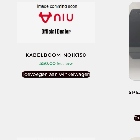
KABELBOOM NQIX150
550.00
incl. btw
Toevoegen aan winkelwagen
SPE
To