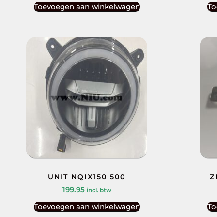
Toevoegen aan winkelwagen
To
UNIT NQIX150 500
Z
199.95
incl. btw
Toevoegen aan winkelwagen
To