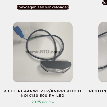
To
Toevoegen aan winkelwagen
RICHTINGAANWIJZER/KNIPPERLICHT
RICHTI
NQIX150 500 RV LED
29.75
incl. btw