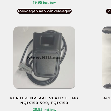
19.95
incl. btw
Toevoegen aan winkelwagen
To
KENTEKENPLAAT VERLICHTING
AC
NQIX150 500, FQIX150
29.95
incl. btw