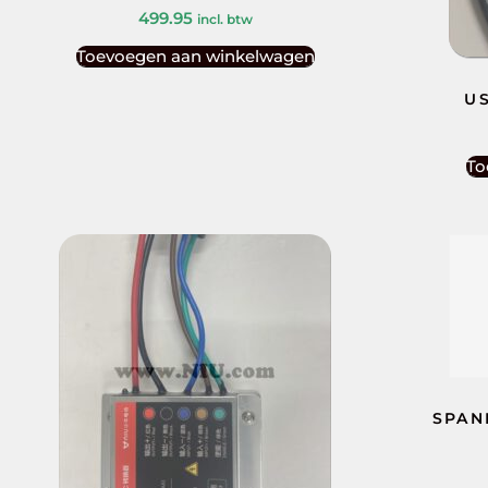
499.95
incl. btw
Toevoegen aan winkelwagen
US
To
SPAN