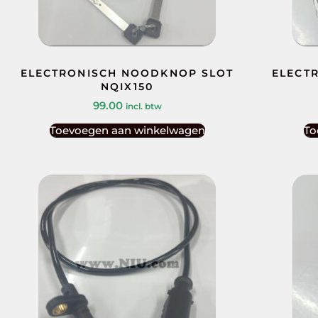
ELECTRONISCH NOODKNOP SLOT
ELECT
NQIX150
99.00
incl. btw
Toevoegen aan winkelwagen
To