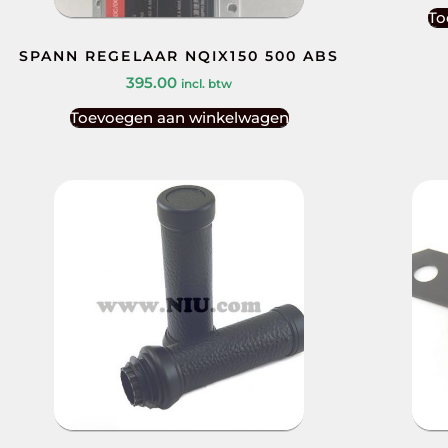
To
SPANN REGELAAR NQIX150 500 ABS
395.00
incl. btw
Toevoegen aan winkelwagen