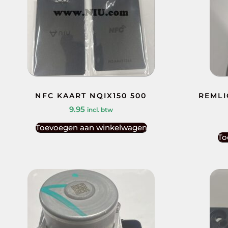
NFC KAART NQIX150 500
REMLI
9.95
incl. btw
Toevoegen aan winkelwagen
To