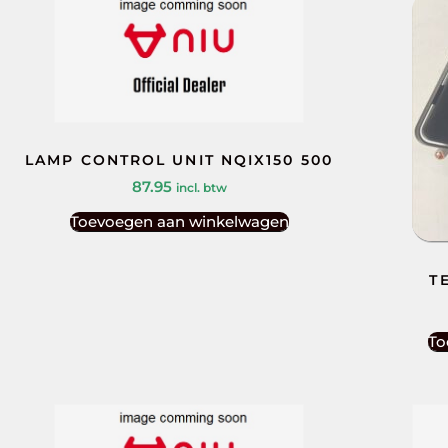
LAMP CONTROL UNIT NQIX150 500
87.95
incl. btw
Toevoegen aan winkelwagen
T
To