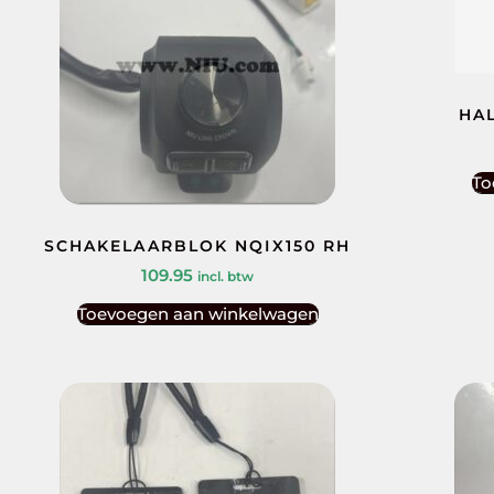
HAL
To
SCHAKELAARBLOK NQIX150 RH
109.95
incl. btw
Toevoegen aan winkelwagen