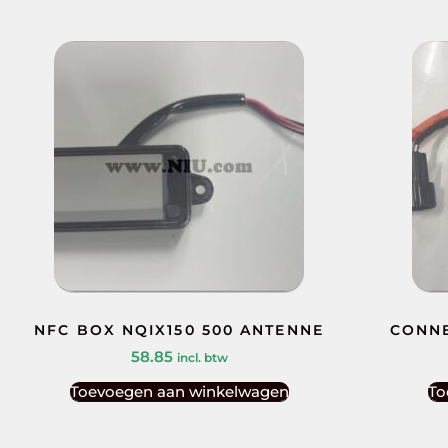
NFC BOX NQIX150 500 ANTENNE
CONNE
58.85
incl. btw
Toevoegen aan winkelwagen
To