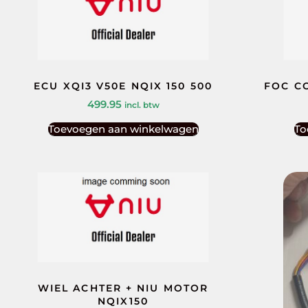
ECU XQI3 V50E NQIX 150 500
FOC C
499.95
incl. btw
Toevoegen aan winkelwagen
To
WIEL ACHTER + NIU MOTOR
NQIX150