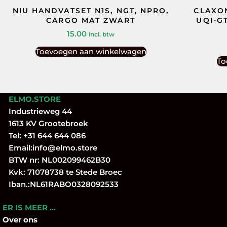
NIU HANDVATSET N1S, NGT, NPRO,
CLAXON
CARGO MAT ZWART
UQI-GT
15.00
incl. btw
Toevoegen aan winkelwagen
To
ELMO.STORE
Industrieweg 44
1613 KV Grootebroek
Tel:
+31 644 644 086
Email:
info@elmo.store
BTW nr: NL002099462B30
Kvk: 71078738 te Stede Broec
Iban.:NL61RABO0328092533
ER IS MEER …
Over
ons