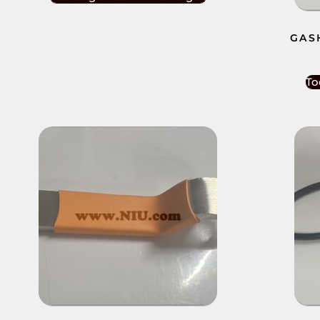
GAS
To