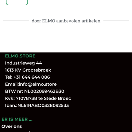
door ELMO aanbevolen artikelen
ELMO.STORE
Industrieweg 44
1613 KV Grootebroek
Tel:
+31 644 644 086
Email:
info@elmo.store
BTW nr: NL002099462B30
Kvk: 71078738 te Stede Broec
Iban.:NL61RABO0328092533
ER IS MEER …
Over
ons