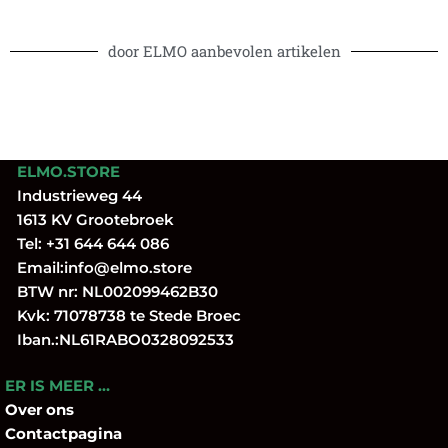
door ELMO aanbevolen artikelen
ELMO.STORE
Industrieweg 44
1613 KV Grootebroek
Tel:
+31 644 644 086
Email:
info@elmo.store
BTW nr: NL002099462B30
Kvk: 71078738 te Stede Broec
Iban.:NL61RABO0328092533
ER IS MEER …
Over
ons
Contactpagina