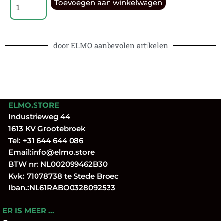
Toevoegen aan winkelwagen
door ELMO aanbevolen artikelen
ELMO.STORE
Industrieweg 44
1613 KV Grootebroek
Tel:
+31 644 644 086
Email:
info@elmo.store
BTW nr: NL002099462B30
Kvk: 71078738 te Stede Broec
Iban.:NL61RABO0328092533
ER IS MEER …