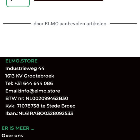
door ELMO aanbevolen artikelen
ELMO.STORE
Industrieweg 44
1613 KV Grootebroek
Tel:
+31 644 644 086
Email:
info@elmo.store
BTW nr: NL002099462B30
Kvk: 71078738 te Stede Broec
Iban.:NL61RABO0328092533
ER IS MEER …
Over
ons