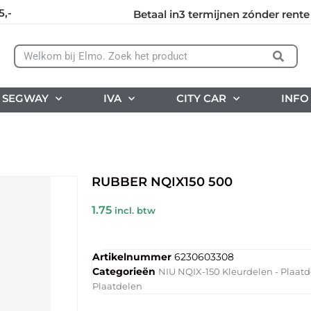
5,-
Betaal in3 termijnen zónder rente
SEGWAY
IVA
CITY CAR
INFO
RUBBER NQIX150 500
1.75
incl. btw
Artikelnummer
6230603308
Categorieën
NIU NQIX-150 Kleurdelen - Plaat
Plaatdelen