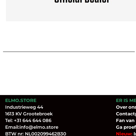
ELMO.STORE
ER IS M
Industrieweg 44
Over
on
1613 KV Grootebroek
Contact
Tel:
+31 644 644 086
Fan
van
Email:
info@elmo.store
Ga proef
BTW nr: NL002099462B30
Nieuw:
I