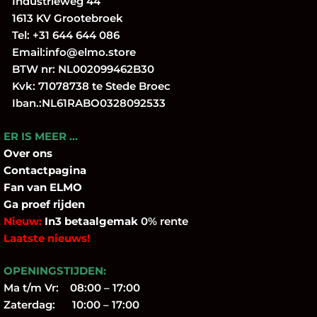
Industrieweg 44
1613 KV Grootebroek
Tel:
+31 644 644 086
Email:
info@elmo.store
BTW nr: NL002099462B30
Kvk: 71078738 te Stede Broec
Iban.:NL61RABO0328092533
ER IS MEER …
Over
ons
Contactpagina
Fan
van ELMO
Ga proef rijden
Nieuw:
In3 betaalgemak
0% rente
Laatste nieuws!
OPENINGSTIJDEN:
Ma t/m Vr: 08:00 – 17:00
Zaterdag: 10:00 – 17:00