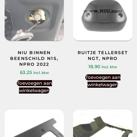
NIU BINNEN
RUITJE TELLERSET
BEENSCHILD N1S,
NGT, NPRO
NPRO 2022
18.90
incl. btw
63.25
incl. btw
Toevoegen aan
Toevoegen aan
winkelwagen
winkelwagen