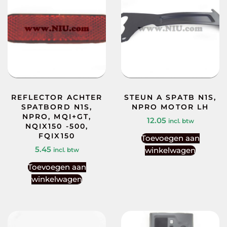
REFLECTOR ACHTER
STEUN A SPATB N1S,
SPATBORD N1S,
NPRO MOTOR LH
NPRO, MQI+GT,
12.05
incl. btw
NQIX150 -500,
FQIX150
Toevoegen aan
5.45
winkelwagen
incl. btw
Toevoegen aan
winkelwagen