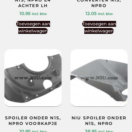
ACHTER LH
NPRO
10.95
12.05
incl. btw
incl. btw
Toevoegen aan
Toevoegen aan
winkelwagen
winkelwagen
SPOILER ONDER N1S,
NIU SPOILER ONDER
NPRO VOORKAPJE
N1S, NPRO
10.95
38.95
incl. btw
incl. btw