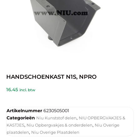
HANDSCHOENKAST N1S, NPRO
16.45
incl. btw
Artikelnummer
6230505001
Categorieën
,
Niu Kunststof delen
NIU OPBERGVAKJES &
,
,
KASTJES
Niu Opbergvakjes & onderdelen
Niu Overige
,
plaatdelen
Niu Overige Plaatdelen