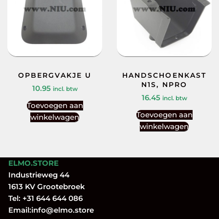
OPBERGVAKJE U
HANDSCHOENKAST
N1S, NPRO
10.95
incl. btw
16.45
incl. btw
Toevoegen aan
Toevoegen aan
winkelwagen
winkelwagen
ELMO.STORE
Industrieweg 44
1613 KV Grootebroek
Tel:
+31 644 644 086
Email:
info@elmo.store