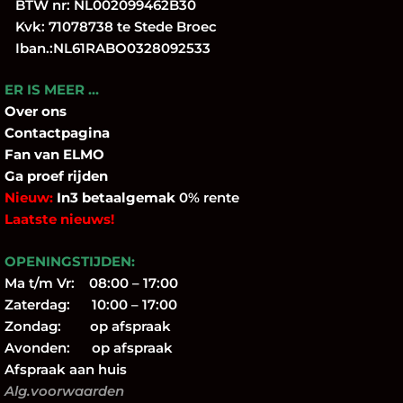
BTW nr: NL002099462B30
Kvk: 71078738 te Stede Broec
Iban.:NL61RABO0328092533
ER IS MEER …
Over
ons
Contactpagina
Fan
van ELMO
Ga proef rijden
Nieuw:
In3 betaalgemak
0% rente
Laatste nieuws!
OPENINGSTIJDEN:
Ma t/m Vr: 08:00 – 17:00
Zaterdag: 10:00 – 17:00
Zondag: op afspraak
Avonden: op afspraak
Afspraak aan huis
Alg.voorwaarden