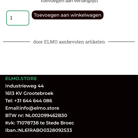
Toevoegen aan verlanglijst
Toevoegen aan winkelwagen
door ELMO aanbevolen artikelen
ELMO.STORE
Industrieweg 44
1613 KV Grootebroek
Tel:
+31 644 644 086
Email:
info@elmo.store
BTW nr: NL002099462B30
Kvk: 71078738 te Stede Broec
Iban.:NL61RABO0328092533