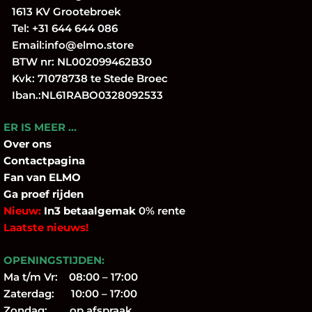
1613 KV Grootebroek
Tel:
+31 644 644 086
Email:
info@elmo.store
BTW nr: NL002099462B30
Kvk: 71078738 te Stede Broec
Iban.:NL61RABO0328092533
ER IS MEER …
Over
ons
Contactpagina
Fan
van ELMO
Ga proef rijden
Nieuw:
In3 betaalgemak
0% rente
Laatste nieuws!
OPENINGSTIJDEN:
Ma t/m Vr: 08:00 – 17:00
Zaterdag: 10:00 – 17:00
Zondag: op afspraak