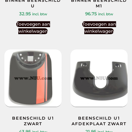
BINNEN BEENSCHILD
BINNEN BEENSCHILD
U
M1
32.95
96.75
incl. btw
incl. btw
Toevoegen aan
Toevoegen aan
winkelwagen
winkelwagen
BEENSCHILD U1
BEENSCHILD U1
ZWART
AFDEKPLAAT ZWART
43.95
21.95
incl. btw
incl. btw