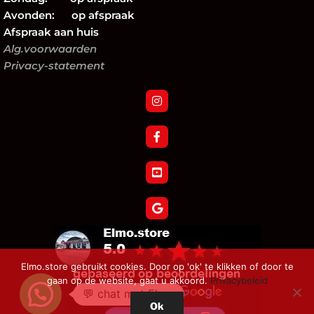
Avonden: op afspraak
Afspraak aan huis
Alg.voorwaarden
Privacy-statement
Elmo.store gebruikt cookies. Door op 'ok' te klikken of door te
gaan op de website, gaat u akkoord.
Privacybeleid
💬 chat met Elmo
Ok