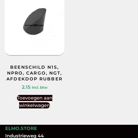
BEENSCHILD N1S,
NPRO, CARGO, NGT,
AFDEKDOP RUBBER
2.15
incl. btw
Toevoegen aan
winkelwagen
ELMO.STORE
Industrieweg 44