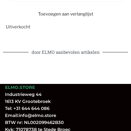
Toevoegen aan verlanglijst
Uitverkocht
door ELMO aanbevolen artikelen
ELMO.STORE
Industrieweg 44
1613 KV Grootebroek
Tel:
+31 644 644 086
Email:
info@elmo.store
BTW nr: NL002099462B30
Kvk: 71078738 te Stede Broec