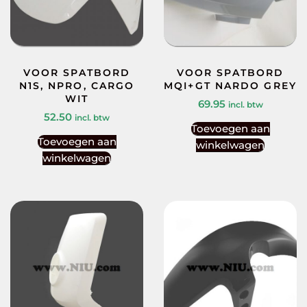
VOOR SPATBORD
VOOR SPATBORD
N1S, NPRO, CARGO
MQI+GT NARDO GREY
WIT
69.95
incl. btw
52.50
incl. btw
Toevoegen aan
Toevoegen aan
winkelwagen
winkelwagen