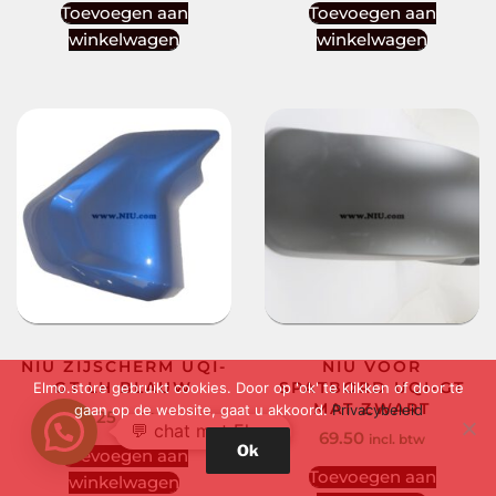
Toevoegen aan
Toevoegen aan
winkelwagen
winkelwagen
NIU ZIJSCHERM UQI-
NIU VOOR
GT LH BLAUW
SPATBORD UQI-GT
Elmo.store gebruikt cookies. Door op 'ok' te klikken of door te
MAT ZWART
gaan op de website, gaat u akkoord.
Privacybeleid
85.25
incl. btw
💬 chat met Elmo
69.50
incl. btw
Ok
Toevoegen aan
Toevoegen aan
winkelwagen