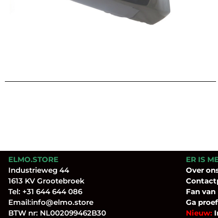
ELMO.STORE
ER IS M
Industrieweg 44
Over
on
1613 KV Grootebroek
Contact
Tel:
+31 644 644 086
Fan
van
Email:
info@elmo.store
Ga proef
BTW nr: NL002099462B30
Nieuw:
I