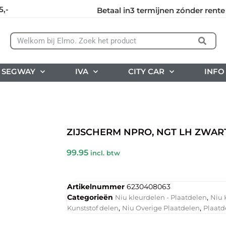
5,-
Betaal in3 termijnen zónder rente
SEGWAY
IVA
CITY CAR
INFO
ZIJSCHERM NPRO, NGT LH ZWAR
99.95
incl. btw
Artikelnummer
6230408063
Categorieën
,
Niu kleurdelen - Plaatdelen
Niu 
,
,
Kunststof delen
Niu Overige Plaatdelen
Plaatd