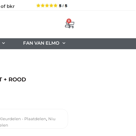
 of bkr
0
FAN VAN ELMO
T + ROOD
,
Kleurdelen - Plaatdelen
Niu
elen