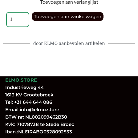
Toevoegen aan verlanglijst
Toevoegen aan winkelwagen
door ELMO aanbevolen artikelen
ELMO.STORE
Industrieweg 44
1613 KV Grootebroek
Tel:
+31 644 644 086
Email:
info@elmo.store
BTW nr: NL002099462B30
Kvk: 71078738 te Stede Broec
Iban.:NL61RABO0328092533