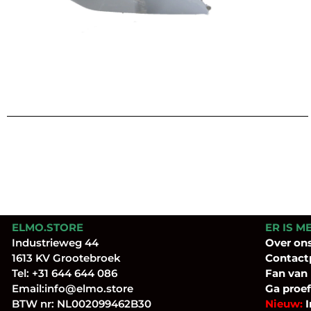
ELMO.STORE
ER IS M
Industrieweg 44
Over
on
1613 KV Grootebroek
Contact
Tel:
+31 644 644 086
Fan
van
Email:
info@elmo.store
Ga proef
BTW nr: NL002099462B30
Nieuw:
I