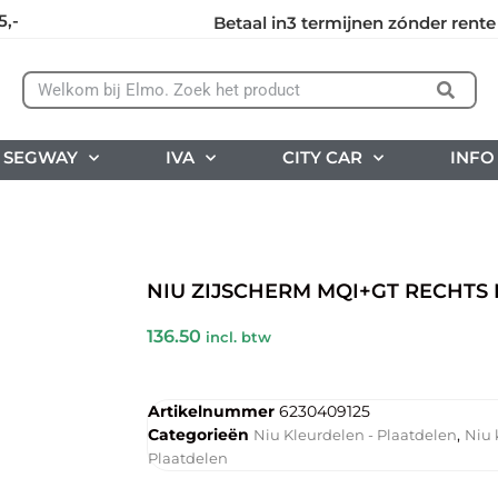
5,-
Betaal in3 termijnen zónder rente
SEGWAY
IVA
CITY CAR
INFO
NIU ZIJSCHERM MQI+GT RECHTS
136.50
incl. btw
Artikelnummer
6230409125
Categorieën
,
Niu Kleurdelen - Plaatdelen
Niu 
Plaatdelen