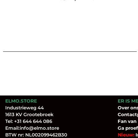
ELMO.STORE
ER IS M
Industrieweg 44
Over
on
1613 KV Grootebroek
Contact
Tel:
+31 644 644 086
Fan
van
Email:
info@elmo.store
Ga proef
BTW nr: NL002099462B30
Nieuw:
I