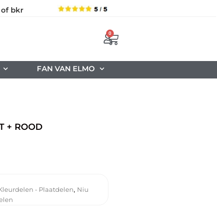
 of bkr
0
FAN VAN ELMO
T + ROOD
,
Kleurdelen - Plaatdelen
Niu
elen