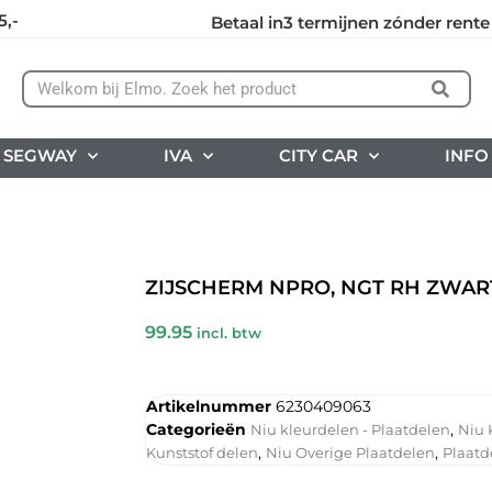
5,-
Betaal in3 termijnen zónder rente
SEGWAY
IVA
CITY CAR
INFO
ZIJSCHERM NPRO, NGT RH ZWAR
99.95
incl. btw
Artikelnummer
6230409063
Categorieën
,
Niu kleurdelen - Plaatdelen
Niu 
,
,
Kunststof delen
Niu Overige Plaatdelen
Plaatd