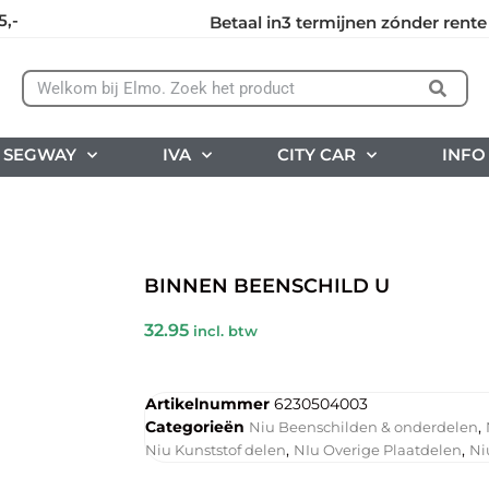
5,-
Betaal in3 termijnen zónder rente
SEGWAY
IVA
CITY CAR
INFO
BINNEN BEENSCHILD U
32.95
incl. btw
Artikelnummer
6230504003
Categorieën
,
Niu Beenschilden & onderdelen
,
,
Niu Kunststof delen
NIu Overige Plaatdelen
Ni