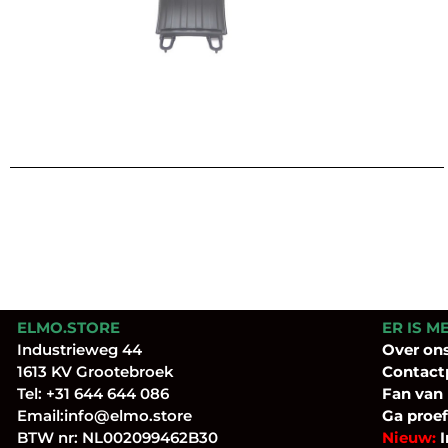
ELMO.STORE
ER IS M
Industrieweg 44
Over
on
1613 KV Grootebroek
Contact
Tel:
+31 644 644 086
Fan
van
Email:
info@elmo.store
Ga proef
BTW nr: NL002099462B30
Nieuw:
I