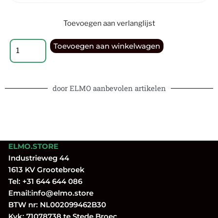
Toevoegen aan verlanglijst
Toevoegen aan winkelwagen
door ELMO aanbevolen artikelen
ELMO.STORE
Industrieweg 44
1613 KV Grootebroek
Tel:
+31 644 644 086
Email:
info@elmo.store
BTW nr: NL002099462B30
Kvk: 71078738 te Stede Broec