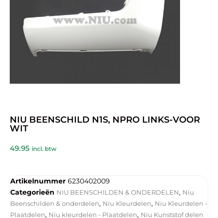
NIU BEENSCHILD N1S, NPRO LINKS-VOOR
WIT
49.95
incl. btw
Artikelnummer
6230402009
Categorieën
,
NIU BEENSCHILDEN & ONDERDELEN
Niu
,
,
Beenschilden & onderdelen
Niu Kleurdelen
Niu Kleurdelen -
,
,
Plaatdelen
Niu kleurdelen - Plaatdelen
Niu Kunststof delen