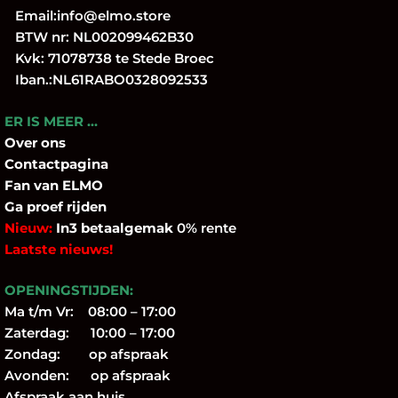
Email:
info@elmo.store
BTW nr: NL002099462B30
Kvk: 71078738 te Stede Broec
Iban.:NL61RABO0328092533
ER IS MEER …
Over
ons
Contactpagina
Fan
van ELMO
Ga proef rijden
Nieuw:
In3 betaalgemak
0% rente
Laatste nieuws!
OPENINGSTIJDEN:
Ma t/m Vr: 08:00 – 17:00
Zaterdag: 10:00 – 17:00
Zondag: op afspraak
Avonden: op afspraak
Afspraak aan huis