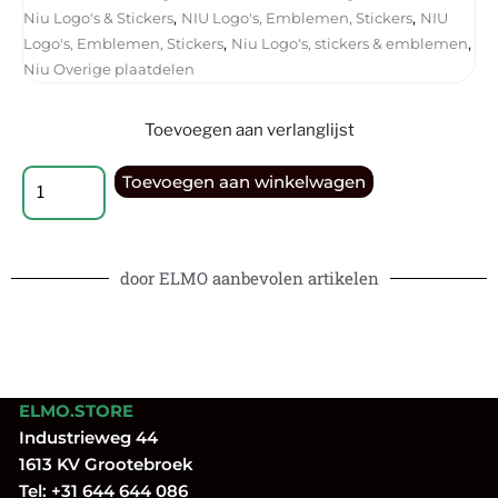
,
,
Niu Logo's & Stickers
NIU Logo's, Emblemen, Stickers
NIU
,
,
Logo's, Emblemen, Stickers
Niu Logo's, stickers & emblemen
Niu Overige plaatdelen
Toevoegen aan verlanglijst
Toevoegen aan winkelwagen
door ELMO aanbevolen artikelen
ELMO.STORE
Industrieweg 44
1613 KV Grootebroek
Tel:
+31 644 644 086