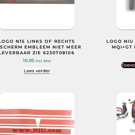
LOGO N1S LINKS OF RECHTS
LOGO NIU 
JSCHERM EMBLEEM NIET MEER
MQI+GT
LEVERBAAR ZIE 6230708106
10.95
incl. btw
Toevo
Lees verder