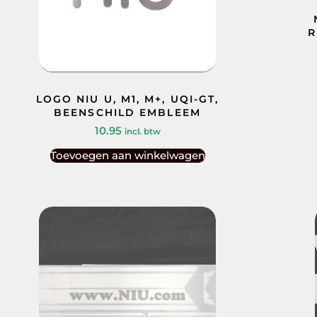
R
LOGO NIU U, M1, M+, UQI-GT,
BEENSCHILD EMBLEEM
10.95
incl. btw
Toevoegen aan winkelwagen