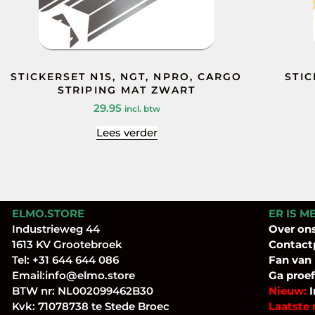
STICKERSET N1S, NGT, NPRO, CARGO
STIC
STRIPING MAT ZWART
29.95
incl. btw
Lees verder
ELMO.STORE
ER IS M
Industrieweg 44
Over
on
1613 KV Grootebroek
Contact
Tel:
+31 644 644 086
Fan
van
Email:
info@elmo.store
Ga proef
BTW nr: NL002099462B30
Nieuw:
I
Kvk: 71078738 te Stede Broec
Laatste 