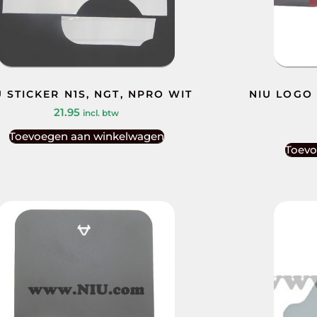
U STICKER N1S, NGT, NPRO WIT
NIU LOGO 
21.95
incl. btw
Toevoegen aan winkelwagen
Toevo