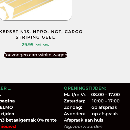
KERSET N1S, NPRO, NGT, CARGO
STRIPING GEEL
29.95
incl. btw
Toevoegen aan winkelwagen
EER …
OPENINGSTIJDEN:
s
Ma t/m Vr: 08:00 – 17:00
pagina
Zaterdag: 10:00 – 17:00
 ELMO
Zondag: op afspraak
 rijden
Avonden: op afspraak
n3 betaalgemak
0% rente
Afspraak aan huis
nieuws!
Alg.voorwaarden