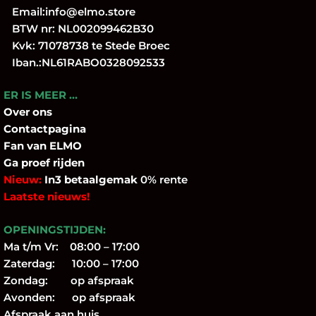
Email:
info@elmo.store
BTW nr: NL002099462B30
Kvk: 71078738 te Stede Broec
Iban.:NL61RABO0328092533
ER IS MEER …
Over
ons
Contactpagina
Fan
van ELMO
Ga proef rijden
Nieuw:
In3 betaalgemak
0% rente
Laatste nieuws!
OPENINGSTIJDEN:
Ma t/m Vr: 08:00 – 17:00
Zaterdag: 10:00 – 17:00
Zondag: op afspraak
Avonden: op afspraak
Afspraak aan huis