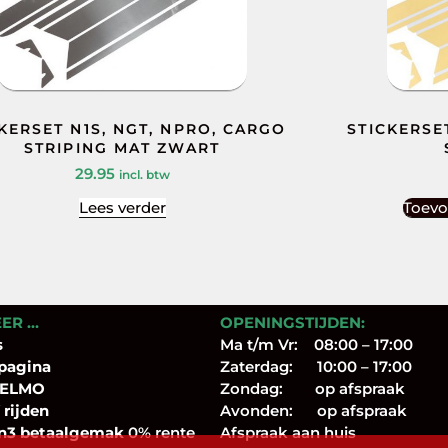
KERSET N1S, NGT, NPRO, CARGO
STICKERSE
STRIPING MAT ZWART
29.95
incl. btw
Lees verder
Toevo
EER …
OPENINGSTIJDEN:
s
Ma t/m Vr: 08:00 – 17:00
pagina
Zaterdag: 10:00 – 17:00
 ELMO
Zondag: op afspraak
 rijden
Avonden: op afspraak
n3 betaalgemak
0% rente
Afspraak aan huis