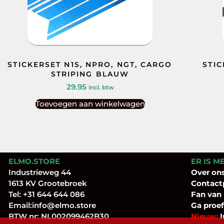
STICKERSET N1S, NPRO, NGT, CARGO
STIC
STRIPING BLAUW
29.95
incl. btw
Toevoegen aan winkelwagen
ELMO.STORE
ER IS M
Industrieweg 44
Over
on
1613 KV Grootebroek
Contact
Tel:
+31 644 644 086
Fan
van
Email:
info@elmo.store
Ga proef
BTW nr: NL002099462B30
Nieuw:
I