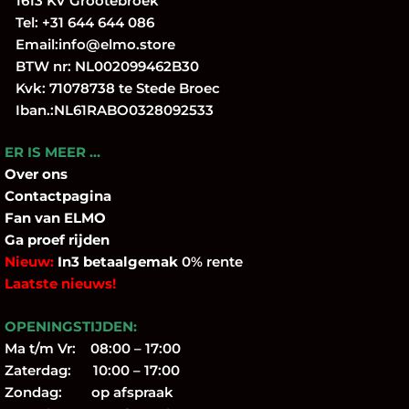
1613 KV Grootebroek
Tel:
+31 644 644 086
Email:
info@elmo.store
BTW nr: NL002099462B30
Kvk: 71078738 te Stede Broec
Iban.:NL61RABO0328092533
ER IS MEER …
Over
ons
Contactpagina
Fan
van ELMO
Ga proef rijden
Nieuw:
In3 betaalgemak
0% rente
Laatste nieuws!
OPENINGSTIJDEN:
Ma t/m Vr: 08:00 – 17:00
Zaterdag: 10:00 – 17:00
Zondag: op afspraak