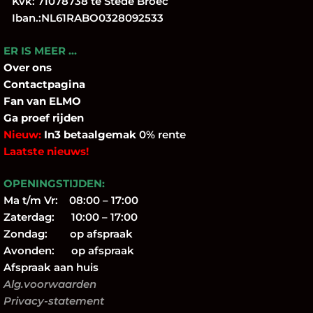
Kvk: 71078738 te Stede Broec
Iban.:NL61RABO0328092533
ER IS MEER …
Over
ons
Contactpagina
Fan
van ELMO
Ga proef rijden
Nieuw:
In3 betaalgemak
0% rente
Laatste nieuws!
OPENINGSTIJDEN:
Ma t/m Vr: 08:00 – 17:00
Zaterdag: 10:00 – 17:00
Zondag: op afspraak
Avonden: op afspraak
Afspraak aan huis
Alg.voorwaarden
Privacy-statement