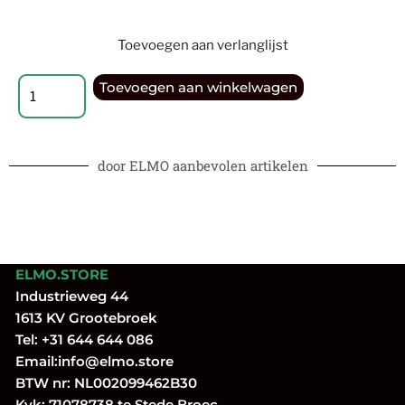
Toevoegen aan verlanglijst
Toevoegen aan winkelwagen
door ELMO aanbevolen artikelen
ELMO.STORE
Industrieweg 44
1613 KV Grootebroek
Tel:
+31 644 644 086
Email:
info@elmo.store
BTW nr: NL002099462B30
Kvk: 71078738 te Stede Broec