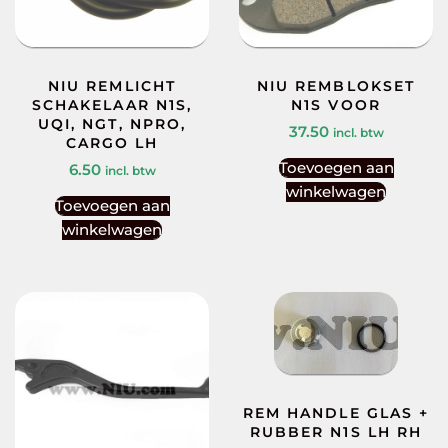
NIU REMLICHT
NIU REMBLOKSET
SCHAKELAAR N1S,
N1S VOOR
UQI, NGT, NPRO,
37.50
incl. btw
CARGO LH
Toevoegen aan
6.50
incl. btw
winkelwagen
Toevoegen aan
winkelwagen
REM HANDLE GLAS +
RUBBER N1S LH RH