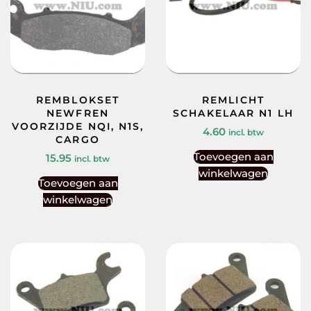
REMBLOKSET
REMLICHT
NEWFREN
SCHAKELAAR N1 LH
VOORZIJDE NQI, N1S,
4.60
incl. btw
CARGO
Toevoegen aan
15.95
incl. btw
winkelwagen
Toevoegen aan
winkelwagen