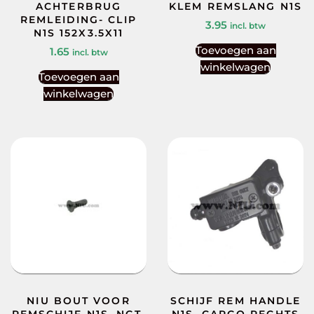
ACHTERBRUG
KLEM REMSLANG N1S
REMLEIDING- CLIP
3.95
incl. btw
N1S 152X3.5X11
Toevoegen aan
1.65
incl. btw
winkelwagen
Toevoegen aan
winkelwagen
NIU BOUT VOOR
SCHIJF REM HANDLE
REMSCHIJF N1S, NGT,
N1S, CARGO RECHTS