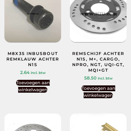
M8X35 INBUSBOUT
REMSCHIJF ACHTER
REMKLAUW ACHTER
N1S, M+, CARGO,
N1S
NPRO, NGT, UQI-GT,
MQI+GT
2.64
incl. btw
58.50
incl. btw
Toevoegen aan
Toevoegen aan
winkelwagen
winkelwagen