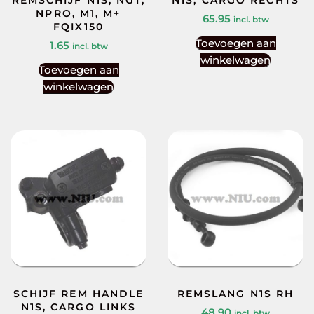
NPRO, M1, M+
65.95
incl. btw
FQIX150
Toevoegen aan
1.65
incl. btw
winkelwagen
Toevoegen aan
winkelwagen
SCHIJF REM HANDLE
REMSLANG N1S RH
N1S, CARGO LINKS
48.90
incl. btw