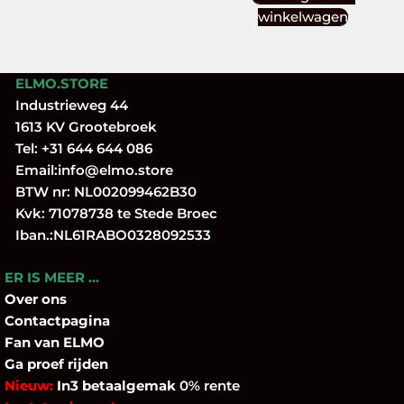
winkelwagen
ELMO.STORE
Industrieweg 44
1613 KV Grootebroek
Tel:
+31 644 644 086
Email:
info@elmo.store
BTW nr: NL002099462B30
Kvk: 71078738 te Stede Broec
Iban.:NL61RABO0328092533
ER IS MEER …
Over
ons
Contactpagina
Fan
van ELMO
Ga proef rijden
Nieuw:
In3 betaalgemak
0% rente