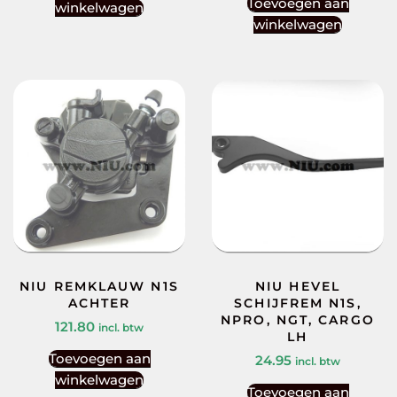
Toevoegen aan
winkelwagen
winkelwagen
NIU REMKLAUW N1S
NIU HEVEL
ACHTER
SCHIJFREM N1S,
NPRO, NGT, CARGO
121.80
incl. btw
LH
Toevoegen aan
24.95
incl. btw
winkelwagen
Toevoegen aan