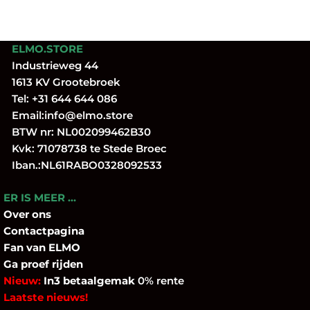
ELMO.STORE
Industrieweg 44
1613 KV Grootebroek
Tel:
+31 644 644 086
Email:
info@elmo.store
BTW nr: NL002099462B30
Kvk: 71078738 te Stede Broec
Iban.:NL61RABO0328092533
ER IS MEER …
Over
ons
Contactpagina
Fan
van ELMO
Ga proef rijden
Nieuw:
In3 betaalgemak
0% rente
Laatste nieuws!