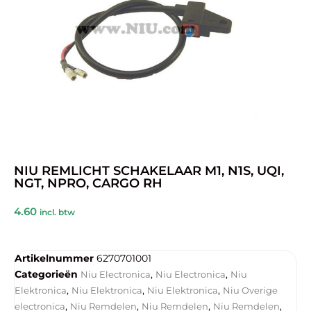
NIU REMLICHT SCHAKELAAR M1, N1S, UQI,
NGT, NPRO, CARGO RH
4.60
incl. btw
Artikelnummer
6270701001
Categorieën
,
,
Niu Electronica
Niu Electronica
Niu
,
,
,
Elektronica
Niu Elektronica
Niu Elektronica
Niu Overige
,
,
,
,
electronica
Niu Remdelen
Niu Remdelen
Niu Remdelen