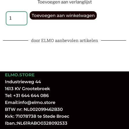
Toevoegen aan verlanglijst
Toevoegen aan winkelwagen
door ELMO aanbevolen artikelen
ELMO.STORE
Industrieweg 44
1613 KV Grootebroek
Tel:
+31 644 644 086
Email:
info@elmo.store
BTW nr: NL002099462B30
Kvk: 71078738 te Stede Broec
Iban.:NL61RABO0328092533