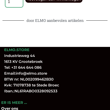
door ELMO aanbevolen artikelen
ELMO.STORE
Industrieweg 44
1613 KV Grootebroek
Tel:
+31 644 644 086
Email:
info@elmo.store
BTW nr: NL002099462B30
Kvk: 71078738 te Stede Broec
Iban.:NL61RABO0328092533
ER IS MEER …
Over
ons