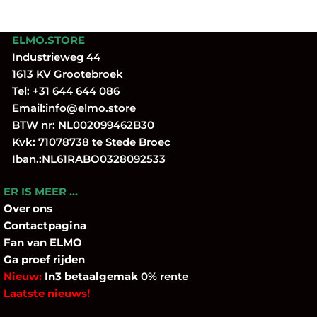
ELMO.STORE
Industrieweg 44
1613 KV Grootebroek
Tel:
+31 644 644 086
Email:
info@elmo.store
BTW nr: NL002099462B30
Kvk: 71078738 te Stede Broec
Iban.:NL61RABO0328092533
ER IS MEER …
Over
ons
Contactpagina
Fan
van ELMO
Ga proef rijden
Nieuw:
In3 betaalgemak
0% rente
Laatste nieuws!