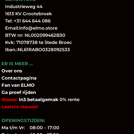
Industrieweg 44
1613 KV Grootebroek
Tel:
+31 644 644 086
Email:
info@elmo.store
BTW nr: NL002099462B30
Kvk: 71078738 te Stede Broec
Iban.:NL61RABO0328092533
ER IS MEER …
Over
ons
Contactpagina
Fan
van ELMO
Ga proef rijden
Nieuw:
In3 betaalgemak
0% rente
Laatste nieuws!
OPENINGSTIJDEN:
Ma t/m Vr: 08:00 – 17:00