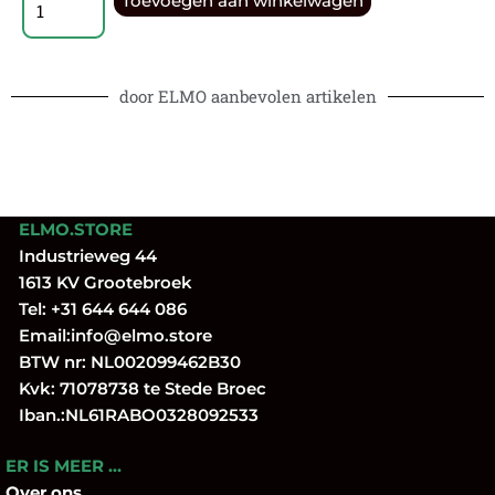
Toevoegen aan winkelwagen
door ELMO aanbevolen artikelen
ELMO.STORE
Industrieweg 44
1613 KV Grootebroek
Tel:
+31 644 644 086
Email:
info@elmo.store
BTW nr: NL002099462B30
Kvk: 71078738 te Stede Broec
Iban.:NL61RABO0328092533
ER IS MEER …
Over
ons