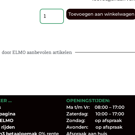
Toevoegen aan winkelwagen
door ELMO aanbevolen artikelen
EER …
OPENINGSTIJDEN:
s
Ma t/m Vr: 08:00 – 17:00
pagina
Zaterdag: 10:00 – 17:00
 ELMO
Zondag: op afspraak
 rijden
Avonden: op afspraak
n3 betaalgemak
0% rente
Afspraak aan huis