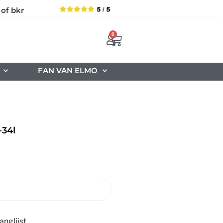
 of bkr
0
FAN VAN ELMO
-34l
nglijst