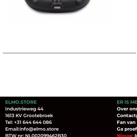
ELMO.STORE
ER IS M
Industrieweg 44
Over
on
1613 KV Grootebroek
Contact
Tel:
+31 644 644 086
Fan
van
Email:
info@elmo.store
Ga proef
BTW nr: NL002099462B30
Nieuw:
I