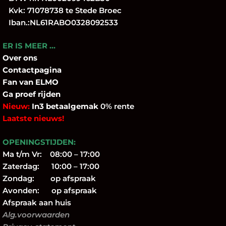
Kvk: 71078738 te Stede Broec
Iban.:NL61RABO0328092533
ER IS MEER …
Over
ons
Contactpagina
Fan
van ELMO
Ga proef rijden
Nieuw:
In3 betaalgemak
0% rente
Laatste nieuws!
OPENINGSTIJDEN:
Ma t/m Vr: 08:00 – 17:00
Zaterdag: 10:00 – 17:00
Zondag: op afspraak
Avonden: op afspraak
Afspraak aan huis
Alg.voorwaarden