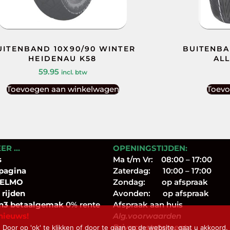
UITENBAND 10X90/90 WINTER
BUITENBA
HEIDENAU K58
AL
59.95
incl. btw
Toevoegen aan winkelwagen
Toevo
EER …
OPENINGSTIJDEN:
s
Ma t/m Vr: 08:00 – 17:00
pagina
Zaterdag: 10:00 – 17:00
 ELMO
Zondag: op afspraak
 rijden
Avonden: op afspraak
n3 betaalgemak
0% rente
Afspraak aan huis
nieuws!
Alg.voorwaarden
Privacy-statement
 Door op 'ok' te klikken of door te gaan op de website, gaat u akkoord.