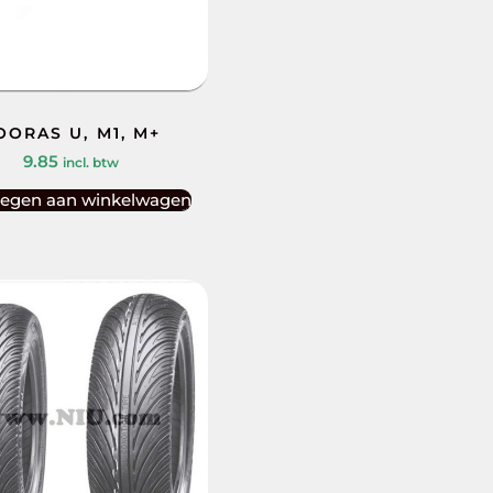
OORAS U, M1, M+
9.85
incl. btw
egen aan winkelwagen