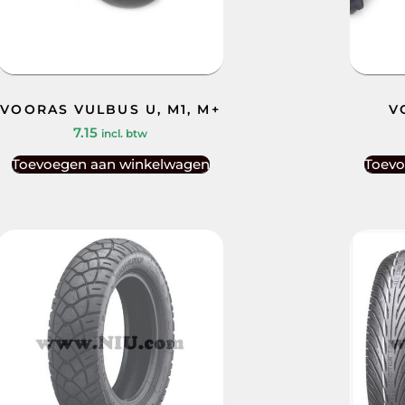
VOORAS VULBUS U, M1, M+
V
7.15
incl. btw
Toevoegen aan winkelwagen
Toevo