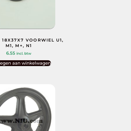
 18X37X7 VOORWIEL U1,
M1, M+, N1
6.55
incl. btw
egen aan winkelwagen