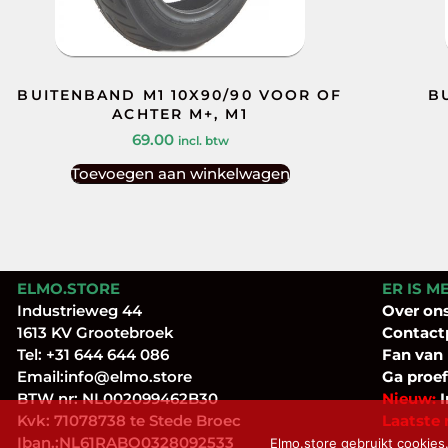
BUITENBAND M1 10X90/90 VOOR OF
B
ACHTER M+, M1
69.00
incl. btw
Toevoegen aan winkelwagen
ELMO.STORE
ER IS M
Industrieweg 44
Over
on
1613 KV Grootebroek
Contact
Tel:
+31 644 644 086
Fan
van
Email:
info@elmo.store
Ga proef
BTW nr: NL002099462B30
Nieuw:
I
Kvk: 71078738 te Stede Broec
Laatste 
Iban.:NL61RABO0328092533
Elmo.store gebruikt cookies.