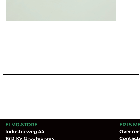
ELMO.STORE
ER IS M
Industrieweg 44
Over
on
1613 KV Grootebroek
Contact