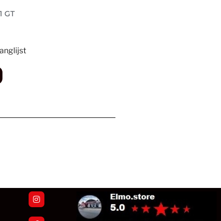
1 GT
nglijst