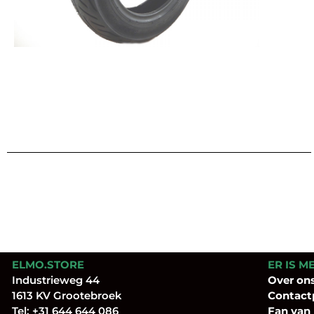
ELMO.STORE
ER IS M
Industrieweg 44
Over
on
1613 KV Grootebroek
Contact
Tel:
+31 644 644 086
Fan
van