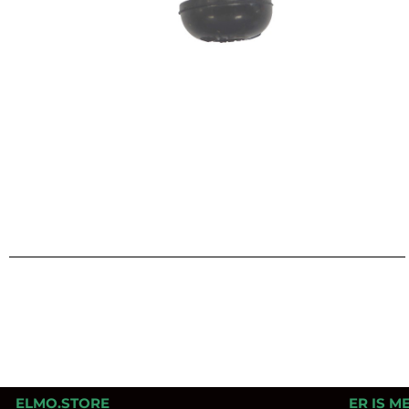
ELMO.STORE
ER IS M