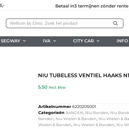
5,-
Betaal in3 termijnen zónder rente
SEGWAY
IVA
CITY CAR
INFO
NIU TUBELESS VENTIEL HAAKS N
5.50
incl. btw
Artikelnummer
6220205001
Categorieën
,
,
BANDEN
Niu Banden
Niu Band
,
,
Banden
Niu Wielen & Banden
Niu Wielen & B
,
,
Wielen & Banden
Niu Wielen & Banden
Niu W