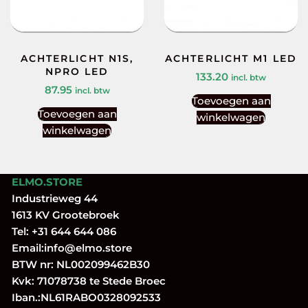
ACHTERLICHT N1S,
ACHTERLICHT M1 LED
NPRO LED
133.20
incl. btw
87.95
incl. btw
Toevoegen aan
Toevoegen aan
winkelwagen
winkelwagen
ELMO.STORE
Industrieweg 44
1613 KV Grootebroek
Tel:
+31 644 644 086
Email:
info@elmo.store
BTW nr: NL002099462B30
Kvk: 71078738 te Stede Broec
Iban.:NL61RABO0328092533