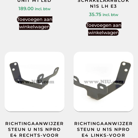
UNIT M1 LED
SCHAKELAARBLOK
N1S LH E3
189.00
incl. btw
35.75
incl. btw
Toevoegen aan
Toevoegen aan
winkelwagen
winkelwagen
RICHTINGAANWIJZER
RICHTINGAANWIJZER
STEUN U N1S NPRO
STEUN U N1S NPRO
E4 RECHTS-VOOR
E4 LINKS-VOOR