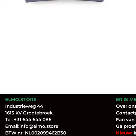
ELMO.STORE
ER IS M
Industrieweg 44
Over
on
1613 KV Grootebroek
Contact
Tel:
+31 644 644 086
Fan
van
Email:
info@elmo.store
Ga proef
BTW nr: NL002099462B30
Nieuw:
I