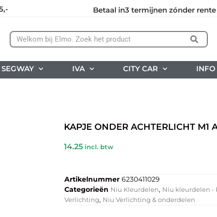
5,-
Betaal in3 termijnen zónder rente
SEGWAY
IVA
CITY CAR
INFO
KAPJE ONDER ACHTERLICHT M1 
14.25
incl. btw
Artikelnummer
6230411029
Categorieën
,
Niu Kleurdelen
Niu kleurdelen -
,
Verlichting
Niu Verlichting & onderdelen