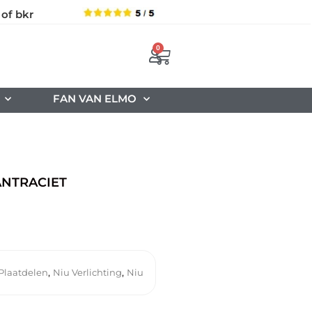
 of bkr
0
FAN VAN ELMO
ANTRACIET
,
,
 Plaatdelen
Niu Verlichting
Niu