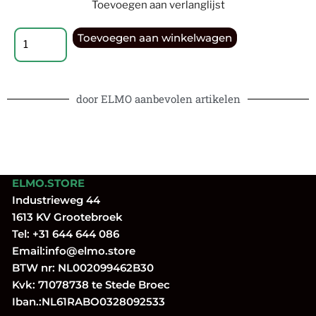
Toevoegen aan verlanglijst
Toevoegen aan winkelwagen
door ELMO aanbevolen artikelen
ELMO.STORE
Industrieweg 44
1613 KV Grootebroek
Tel:
+31 644 644 086
Email:
info@elmo.store
BTW nr: NL002099462B30
Kvk: 71078738 te Stede Broec
Iban.:NL61RABO0328092533